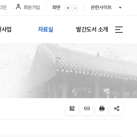
그인
회원가입
화면
관련사이트
화면확대
화면축소
원사업
자료실
발간도서 소개
전체메뉴 
QRcode
주소복사
프린터
공유