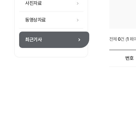
사진자료
동영상자료
최근기사
전체
0
건
(
1
페이
최근기사
번호
최근기사 목록