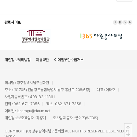
관련사이트
이전 배너
배너 정지
다음 배
배너
개인정보처리방침
이용약관
이메일무단수집거부
회사명 : 광주광역시남구문화원
주소 : (61705) 전남광주통합특별시 남구 봉선로 208(6층)
대표 : 이태호
사업자등록번호 : 408-82-11861
전화 : 062-671-7356
팩스 : 062-671-7358
이메일 : kjnamgu@daum.net
개인정보보호책임자 : 최정미
호스팅 제공자 :
웹이즈(WEBIS)
상단
COPYRIGHT(C)
광주광역시남구문화원
ALL RIGHTS RESERVED. DESIGNED BY
중간
WEBIS