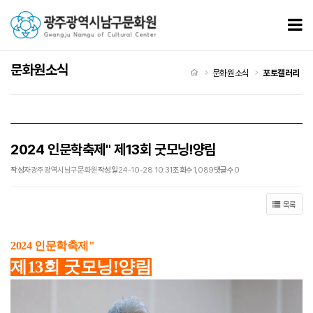
2024 인문학축제" 제13회 굿모닝!양림 > 포토갤러리
모
문화원소식
처음으로
문화원소식
포토갤러리
2024 인문학축제" 제13회 굿모닝!양림
작성자
광주광역시남구문화원
작성일
24-10-28 10:31
조회수
1,089
댓글수
0
목록
2024 인문학축제"
제13회 굿모닝!양림