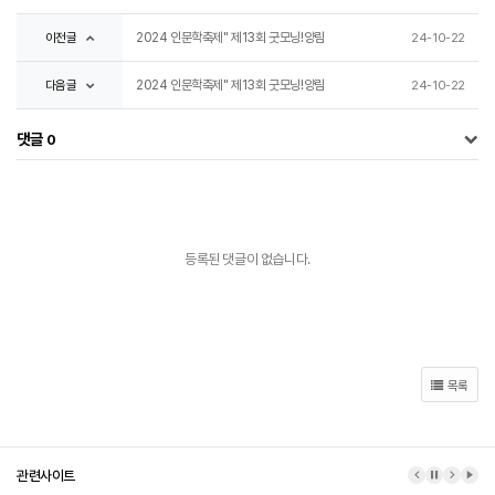
이전글
2024 인문학축제" 제13회 굿모닝!양림
24-10-22
다음글
2024 인문학축제" 제13회 굿모닝!양림
24-10-22
댓글
0
등록된 댓글이 없습니다.
목록
관련사이트
이전 배너
배너 정지
다음 배
배너