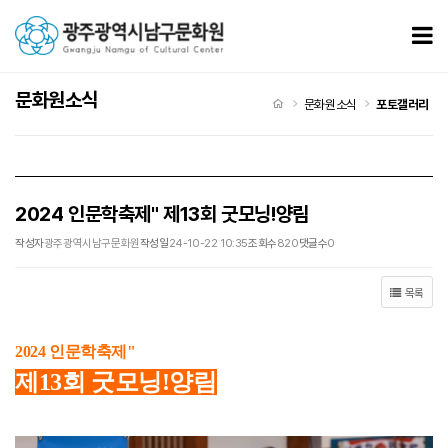
2024 인문학축제" 제13회 굿모닝!양림 > 포토갤러리
모
문화원소식
처음으로
문화원소식
포토갤러리
2024 인문학축제" 제13회 굿모닝!양림
작성자
광주광역시남구문화원
작성일
24-10-22 10:35
조회수
820
댓글수
0
목록
2024 인문학축제"
제13회 굿모닝!양림