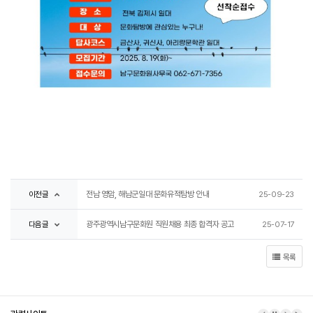
이전글
전남 영암, 해남군일대 문화유적탐방 안내
25-09-23
다음글
광주광역시남구문화원 직원채용 최종 합격자 공고
25-07-17
목록