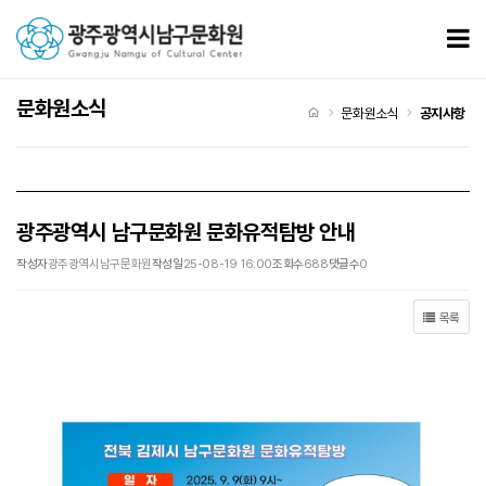
광주광역시 남구문화원 문화유적탐방 안내 > 공지사항
모
문화원소식
처음으로
문화원소식
공지사항
광주광역시 남구문화원 문화유적탐방 안내
작성자
광주광역시남구문화원
작성일
25-08-19 16:00
조회수
688
댓글수
0
목록