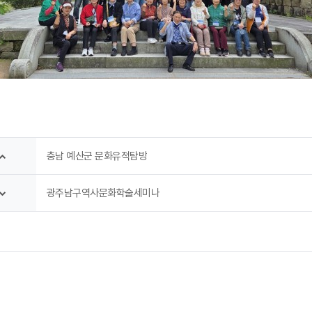
충남 예산군 문화유적탐방
광주남구역사문화학술세미나