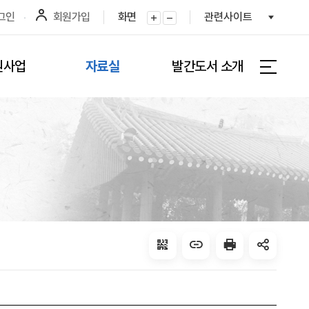
그인
회원가입
화면
관련사이트
화면확대
화면축소
원사업
자료실
발간도서 소개
전체메뉴 
QRcode
주소복사
프린터
공유