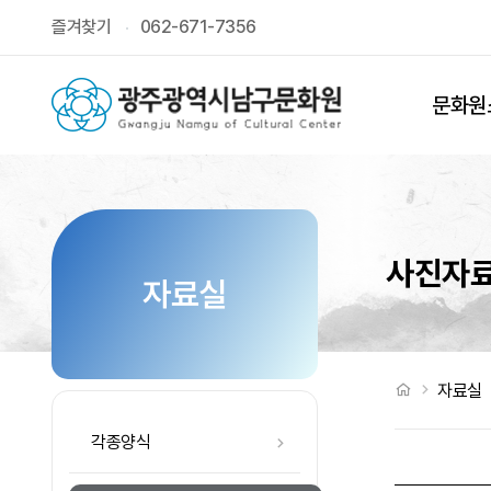
전남 영암군、해남군 문화유적탐방 > 사진자료
즐겨찾기
062-671-7356
상단메뉴
문화원
사진자
자료실
처음으로
자료실
각종양식