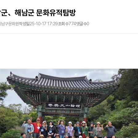
암군、해남군 문화유적탐방
시남구문화원
작성일
25-10-17 17:29
조회수
774
댓글수
0