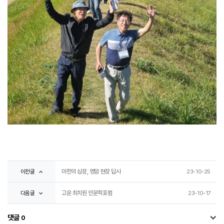
이전글
마한의 심장, 영암 현장 답사
23-10-25
다음글
고운 최치원 인문학포럼
23-10-17
댓글
0