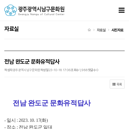
전남 완도군 문화유적답사 > 사진자료
모
자료실
처음으로
자료실
사진자료
전남 완도군 문화유적답사
작성자
광주광역시남구문화원
작성일
23-10-18 17:06
조회수
1,988
댓글수
0
목록
전남 완도군 문화유적답사
- 일시 : 2023. 10. 17(화)
- 장소 : 전남 완도군 일대