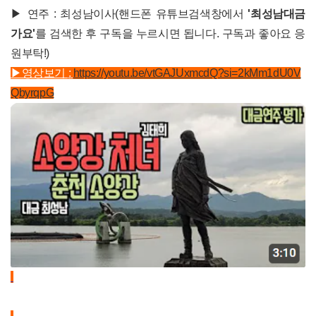
▶ 연주 : 최성남이사(핸드폰 유튜브검색창에서
'최성남대금
가요'
를 검색한 후 구독을 누르시면 됩니다. 구독과 좋아요 응
원부탁!)
▶영상보기
:
https://youtu.be/vtGAJUxmcdQ?si=2kMm1dU0V
QbyrqpG