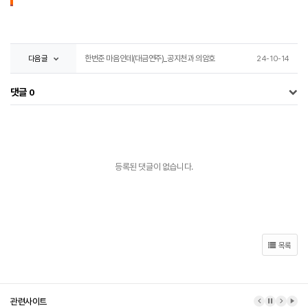
다음글
한번준 마음인데(대금연주)_공지천과 의암호
24-10-14
댓글
0
등록된 댓글이 없습니다.
목록
관련사이트
이전 배너
배너 정지
다음 배
배너