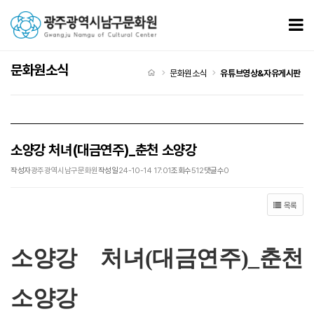
소양강 처녀(대금연주)_춘천 소양강 > 유튜브영상/자유게시판
모
문화원소식
처음으로
문화원소식
유튜브영상&자유게시판
소양강 처녀(대금연주)_춘천 소양강
작성자
광주광역시남구문화원
작성일
24-10-14 17:01
조회수
512
댓글수
0
목록
소양강 처녀(대금연주)_춘천
소양강