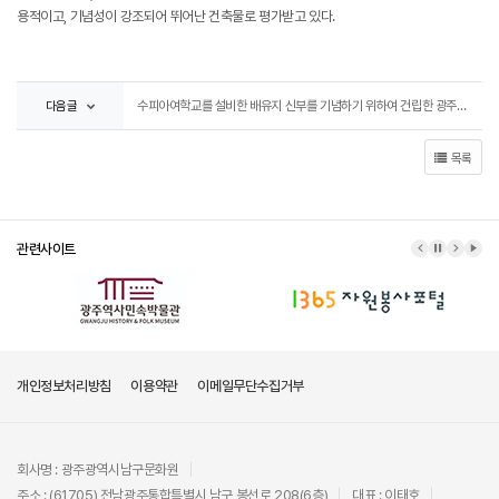
용적이고, 기념성이 강조되어 뛰어난 건축물로 평가받고 있다.
다음글
수피아여학교를 설비한 배유지 신부를 기념하기 위하여 건립한 광주 구 수피아여학교 커티스메모리얼홀
목록
관련사이트
이전 배너
배너 정지
다음 배
배너
개인정보처리방침
이용약관
이메일무단수집거부
회사명 : 광주광역시남구문화원
주소 : (61705) 전남광주통합특별시 남구 봉선로 208(6층)
대표 : 이태호