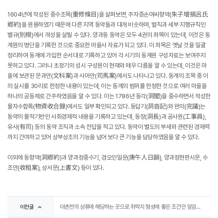
1604년에 작성된 중수조목(重修條目)을 살펴보면, 주자증손여씨향약(朱子增損呂氏
鄕約)을 원용하였기 때문에 다른 지역 동약들과 대개 비슷하며, 벌칙과 세부 지행규칙인
별규(別規)에서 개성을 살필 수 있다. 양과동 동약은 모두 4권의 좌목이 있는데, 이것은 동
계원의 명단을 기록한 것으로 중요한 마을사 자료가 되고 있다. 이 좌목은 옛날 것을 일괄
정리하여 동계에 가입한 순서대로 기록하고 있어 각 시기의 동계원 구성자료는 보여주지
못하고 있다. 그러나 초창기의 성시 구성원이 현재와 매우 다름을 알 수 있는데, 이것은 마
을에 보관된 문과안(文科案)과 사마안(司馬案)에서도 나타나고 있다. 동계의 조목 중 이
의 실시를 30리로 한정한 내용이 있는데, 이는 동계의 범위를 한정한 것으로 여러 마을을
하나의 공동체로 간주하였음을 알 수 있다. 이는 1786년 동각(洞閣)을 중수하면서 작성한
물자수합록(物資收合錄)에서도 일부 확인되고 있다. 동답기(洞沓記)와 완의(完議)는
동약의 물적기반인 사회경제적 내용을 기록하고 있는데, 동장(洞長)과 공사원(工事員),
유사(有司) 등의 동약 조직과 소속 전답을 적고 있다. 동약이 별도의 부세와 관련된 경제력
까지 간여하고 있어 상부상조의 기능을 넘어 보다 큰 기능을 담당하였음을 알 수 있다.
이외에 동향약(洞鄕約)과 양과정중수기, 경오인일운(庚午人日韻), 양과정현판시문, 수
조안(收租案), 상서문(上書文) 등이 있다.
이전글
대촌천의 상류에 해당하는 곳으로 취락지 형성에 좋은 조건인 임암동, 원산동 선사주거지 및 석곽묘