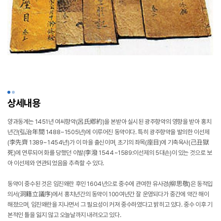
상세내용
양과동계는 1451년 여씨향약(呂氏鄕約)을 본받아 실시된 광주향약의 영향을 받아 홍치
년간(弘治年間 1488∼1505년)에 이루어진 동약이다. 특히 광주향약을 발의한 이선제
(李先齊 1389∼1454년)가 이 마을 출신이며, 초기의 좌목(座目)에 기축옥사(己丑獄
死)에 연루되어 화를 당했던 이발(李潑 1544∼1589:이선제의 5대손)이 있는 것으로 보
아 이선제와 연관되었음을 추측할 수 있다.
동약이 중수된 것은 임진왜란 후인 1604년으로 중수에 관여한 유사경(柳思敬)은 동적입
의서(洞籍立議序)에서 홍치년간의 동약이 100여년간 잘 운영되다가 중간에 약간 해이
해졌으며, 임진왜란을 지나면서 그 필요성이 커져 중수하였다고 밝히고 있다. 중수 이후 기
본적인 틀을 잃지 않고 오늘날까지 내려오고 있다.