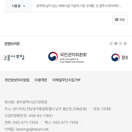
다음글
광주에 남아 있는 체육시설 가운데 가장 오래된 것 광주수피아여자고등학교 소강당
목록
관련사이트
이전 배너
배너 정지
다음 배
배너
개인정보처리방침
이용약관
이메일무단수집거부
회사명 : 광주광역시남구문화원
주소 : (61705) 전남광주통합특별시 남구 봉선로 208(6층)
대표 : 이태호
사업자등록번호 : 408-82-11861
전화 : 062-671-7356
팩스 : 062-671-7358
이메일 : kjnamgu@daum.net