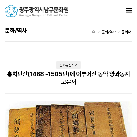
홍치년간(1488∼1505년)에 이루어진 동약 양과동계 고문서 > 문화재
모
문화/역사
처음으로
문화/역사
문화재
문화유산자료
홍치년간(1488∼1505년)에 이루어진 동약 양과동계
고문서